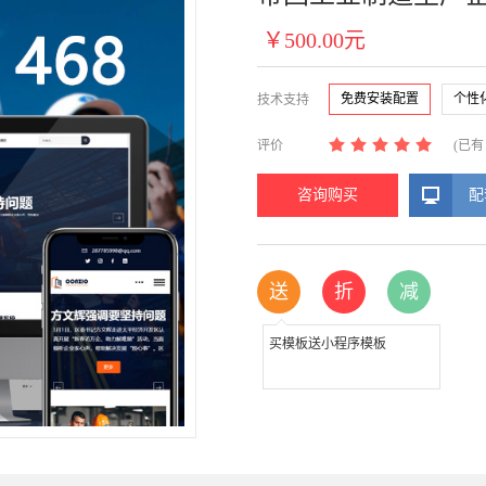
￥500.00元
免费安装配置
个性
技术支持
评价
(已
咨询购买
配
送
折
减
买模板送小程序模板